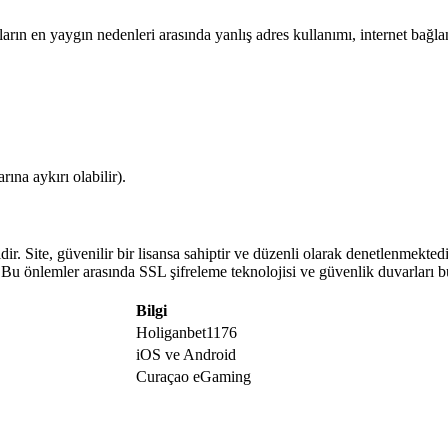
ın en yaygın nedenleri arasında yanlış adres kullanımı, internet bağlantı
na aykırı olabilir).
ir. Site, güvenilir bir lisansa sahiptir ve düzenli olarak denetlenmektedir
. Bu önlemler arasında SSL şifreleme teknolojisi ve güvenlik duvarları bu
Bilgi
Holiganbet1176
iOS ve Android
Curaçao eGaming