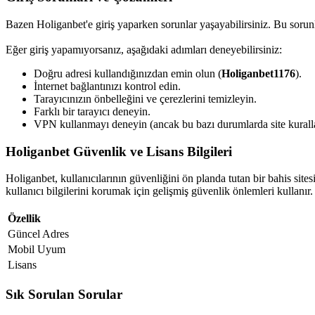
Bazen Holiganbet'e giriş yaparken sorunlar yaşayabilirsiniz. Bu sorunlar
Eğer giriş yapamıyorsanız, aşağıdaki adımları deneyebilirsiniz:
Doğru adresi kullandığınızdan emin olun (
Holiganbet1176
).
İnternet bağlantınızı kontrol edin.
Tarayıcınızın önbelleğini ve çerezlerini temizleyin.
Farklı bir tarayıcı deneyin.
VPN kullanmayı deneyin (ancak bu bazı durumlarda site kuralları
Holiganbet Güvenlik ve Lisans Bilgileri​
Holiganbet, kullanıcılarının güvenliğini ön planda tutan bir bahis sitesid
kullanıcı bilgilerini korumak için gelişmiş güvenlik önlemleri kullanır
Özellik
Güncel Adres
Mobil Uyum
Lisans
Sık Sorulan Sorular​