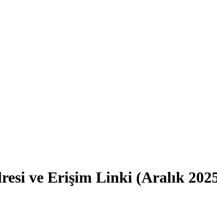
esi ve Erişim Linki (Aralık 202