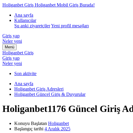
Holiganbet Giriş
Holiganbet Mobil Giriş Burada!
Ana sayfa
Kullanıcılar
Şu anki ziyaretçiler
Yeni profil mesajları
Giriş yap
Neler yeni
Menü
Holiganbet Giriş
Giriş yap
Neler yeni
Son aktivite
Ana sayfa
Holiganbet Giriş Adresleri
Holiganbet Güncel Giriş & Duyurular
Holiganbet1176 Güncel Giriş Adr
Konuyu Başlatan
Holiganbet
Başlangıç tarihi
4 Aralık 2025