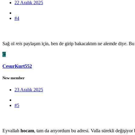
22 Aralık 2025
#4
Sağ ol
reis
paylaşım için, ben de girip bakacaktım ne alemde diye. Bu 
C
CesurKurt552
New member
23 Aralık 2025
#5
Eyvallah
hocam
, tam da arıyordum bu adresi. Valla sürekli değişiyor