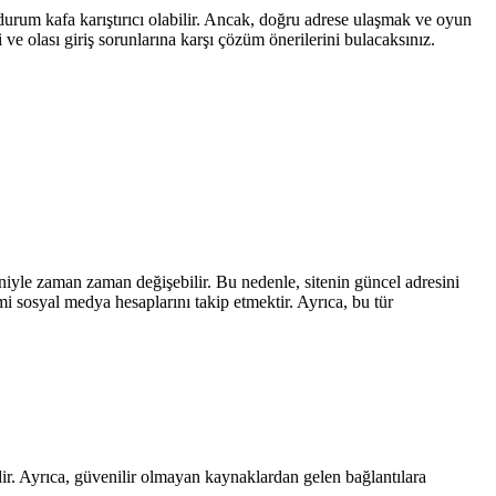
durum kafa karıştırıcı olabilir. Ancak, doğru adrese ulaşmak ve oyun
 ve olası giriş sorunlarına karşı çözüm önerilerini bulacaksınız.
niyle zaman zaman değişebilir. Bu nedenle, sitenin güncel adresini
 sosyal medya hesaplarını takip etmektir. Ayrıca, bu tür
dir. Ayrıca, güvenilir olmayan kaynaklardan gelen bağlantılara