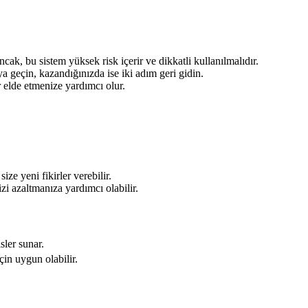
cak, bu sistem yüksek risk içerir ve dikkatli kullanılmalıdır.
ıya geçin, kazandığınızda ise iki adım geri gidin.
r elde etmenize yardımcı olur.
ze yeni fikirler verebilir.
i azaltmanıza yardımcı olabilir.
sler sunar.
çin uygun olabilir.