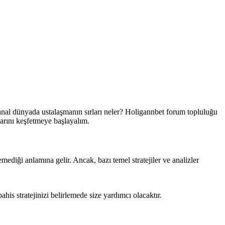
 sanal dünyada ustalaşmanın sırları neler? Holigannbet forum topluluğu
larını keşfetmeye başlayalım.
ediği anlamına gelir. Ancak, bazı temel stratejiler ve analizler
his stratejinizi belirlemede size yardımcı olacaktır.