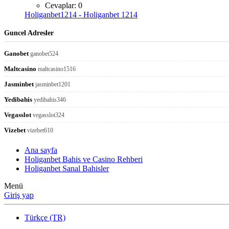
Cevaplar: 0
Holiganbet1214 - Holiganbet 1214
Guncel Adresler
Ganobet
ganobet524
Maltcasino
maltcasino1516
Jasminbet
jasminbet1201
Yedibahis
yedibahis346
Vegasslot
vegasslot324
Vizebet
vizebet610
Ana sayfa
Holiganbet Bahis ve Casino Rehberi
Holiganbet Sanal Bahisler
Menü
Giriş yap
Türkçe (TR)