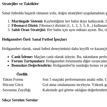
Stratejiler ve Taktikler​
Sanal futbolda başarılı olmanın yolu, doğru stratejileri uygulamaktan geç
Martingale Sistemi:
Kaybettiğiniz her bahsi ikiye katlayarak, bi
Fibonacci Dizisi:
Fibonacci dizisini (1, 1, 2, 3, 5, 8...) kullana
Sabit Oran Stratejisi:
Her bahis için aynı miktarı ayırın. Bu, r
Holigannbet Özel: Sanal Futbol İpuçları​
Holigannbet olarak, sanal futbol deneyiminizi daha keyifli ve kazançlı
Canlı İzleme:
Maçları canlı olarak izleyin. Bu, takımların perf
Forum Tartışmaları:
Holigannbet forumunda diğer oyuncularla de
Bonusları Değerlendirin:
Holigannbet'in sunduğu bonus ve prom
Özellik
Takım Formu
Son 5 maçtaki performansını analiz edin. Ga
Hücum Gücü
Gol atma ortalamasını inceleyin. Yüksek gol
Savunma Zayıflığı
Kalesinde gol görme sıklığını değerlendirin
Sıkça Sorulan Sorular​